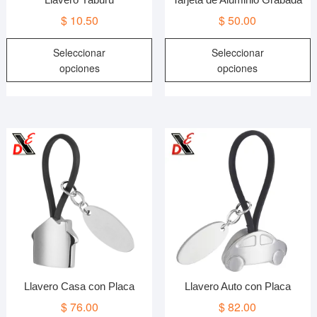
$
10.50
$
50.00
Este
E
Seleccionar
Seleccionar
producto
p
opciones
opciones
tiene
t
múltiples
m
variantes.
v
Las
L
opciones
o
se
s
pueden
p
elegir
e
en
e
la
l
página
p
de
d
producto
p
Llavero Casa con Placa
Llavero Auto con Placa
$
76.00
$
82.00