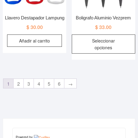
p
d
p
Llavero Destapador Lampung
Boligrafo Aluminio Vezprem
$
30.00
$
33.00
E
Añadir al carrito
Seleccionar
p
opciones
t
m
v
L
o
1
2
3
4
5
6
→
s
p
e
e
l
p
d
Powered by