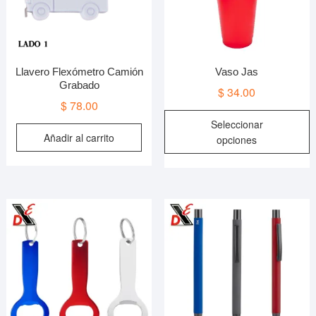
la
l
página
p
de
d
producto
p
Llavero Flexómetro Camión
Vaso Jas
Grabado
$
34.00
$
78.00
E
Seleccionar
p
Añadir al carrito
opciones
t
m
v
L
o
s
p
e
e
l