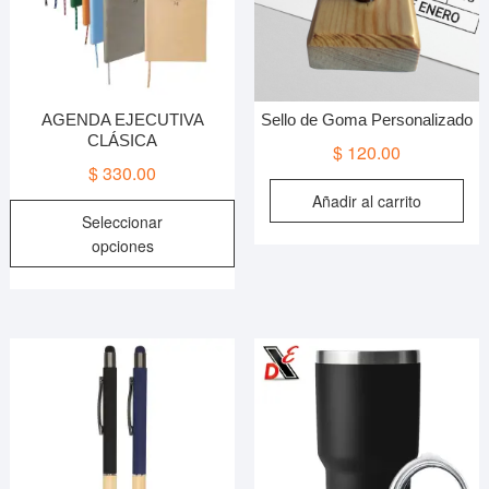
en
e
la
l
página
p
de
d
producto
p
AGENDA EJECUTIVA
Sello de Goma Personalizado
CLÁSICA
$
120.00
$
330.00
Añadir al carrito
Este
Seleccionar
producto
opciones
tiene
múltiples
variantes.
Las
opciones
se
pueden
elegir
en