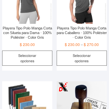
Playera Tipo Polo Manga Corta
Playera Tipo Polo Manga Corta
con Silueta para Dama · 100%
para Caballero · 100% Poliéster
Poliéster · Color Gris
· Color Gris
$
230.00
$
230.00
$
270.00
–
Este
E
Seleccionar
Seleccionar
producto
p
opciones
opciones
tiene
t
múltiples
m
variantes.
v
Las
L
opciones
o
se
s
pueden
p
elegir
e