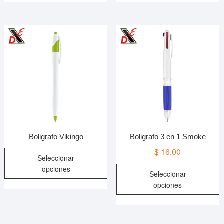
Boligrafo Vikingo
Boligrafo 3 en 1 Smoke
Este
$
16.00
Seleccionar
producto
E
opciones
Seleccionar
tiene
p
opciones
múltiples
t
variantes.
m
Las
v
opciones