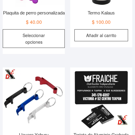
de
d
producto
p
Plaquita de perro personalizada
Termo Kalaus
$
40.00
$
100.00
Este
Seleccionar
Añadir al carrito
producto
opciones
tiene
múltiples
variantes.
Las
opciones
se
pueden
elegir
en
la
página
de
producto
Llavero Yaburu
Tarjeta de Aluminio Grabada