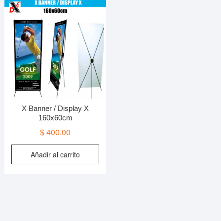
opciones
se
pueden
elegir
en
la
página
de
producto
X Banner / Display X
160x60cm
$
400.00
Añadir al carrito