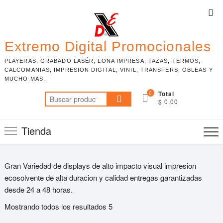
Skip
Top
to
Me
content
Extremo Digital Promocionales
PLAYERAS, GRABADO LASÉR, LONA IMPRESA, TAZAS, TERMOS,
CALCOMANIAS, IMPRESION DIGITAL, VINIL, TRANSFERS, OBLEAS Y
MUCHO MAS.
0
Total
Buscar
$ 0.00
por:
Tienda
Gran Variedad de displays de alto impacto visual impresion
ecosolvente de alta duracion y calidad entregas garantizadas
desde 24 a 48 horas.
Mostrando todos los resultados 5