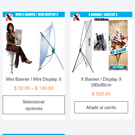
Mini Banner / Mini Display X
X Banner / Display X
180x80cm
$
30.00
$
100.00
–
$
520.00
Este
Seleccionar
producto
Añadir al carrito
opciones
tiene
múltiples
variantes.
Las