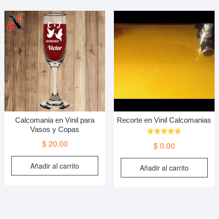
Calcomania en Vinil para
Recorte en Vinil Calcomanias
Vasos y Copas
Valorado en
$
20.00
$
0.00
5.00
de 5
Añadir al carrito
Añadir al carrito