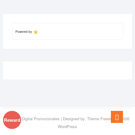
Powered by
Go
Extremo Digital Promocionales
| Designed by:
Theme Freesia
| © 2026
Reward
to
WordPress
top