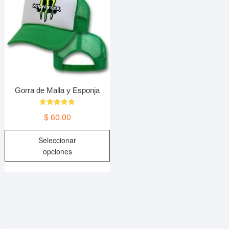
Gorra de Malla y Esponja
Valorado en
$
60.00
5.00
de 5
Este
Seleccionar
producto
opciones
tiene
múltiples
variantes.
Las
opciones
se