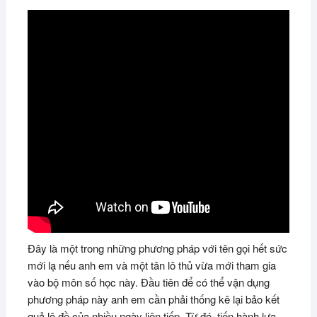
Đây là một trong những phương pháp với tên gọi hết sức
mới lạ nếu anh em và một tân lô thủ vừa mới tham gia
vào bộ môn số học này. Đầu tiên để có thể vận dụng
phương pháp này anh em cần phải thống kê lại bảo kết
quả lô đề của nhiều ngày liên tiếp. Từ đó, tiến hành lựa