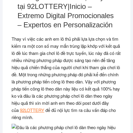
tại 92LOTTERY|Inicio –
Extremo Digital Promocionales
– Expertos en Personalización
Thay vì việc các anh em lô thủ phải lựa lựa chọn và tìm
kiếm ra một con số may mắn trùng lặp khớp với kết quả
lô đề lúc tham gia chơi lô đề trực tuyến, lúc này đã có rất
nhiều những phương pháp được sáng tạo nên để tăng
hiệu quả chiến thắng của người chơi khi tham gia chơi lô
đề. Một trong những phương pháp đó phải kể đến chính
là phương pháp tiến công lô theo dàn. Vậy với phương
pháp tiến công lô theo dàn này liệu có kết quả 100% hay
ko và đâu là các phương pháp chơi lô dàn theo ngày
hiệu quả thì xin mời anh em theo dõi post dưới đây
của
92LOTTERY
để đủ nội lực tìm ra câu vấn đáp cho
riêng mình.