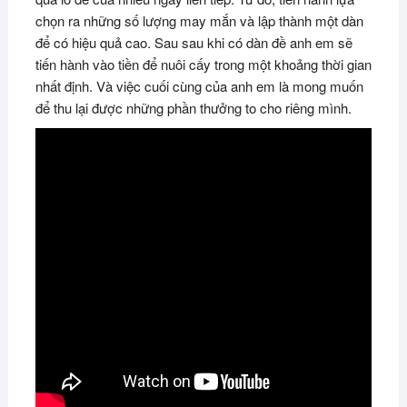
chọn ra những số lượng may mắn và lập thành một dàn
để có hiệu quả cao. Sau sau khi có dàn đề anh em sẽ
tiến hành vào tiền để nuôi cấy trong một khoảng thời gian
nhất định. Và việc cuối cùng của anh em là mong muốn
để thu lại được những phần thưởng to cho riêng mình.