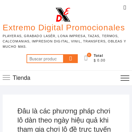
Skip
Top
to
Me
content
Extremo Digital Promocionales
PLAYERAS, GRABADO LASÉR, LONA IMPRESA, TAZAS, TERMOS,
CALCOMANIAS, IMPRESION DIGITAL, VINIL, TRANSFERS, OBLEAS Y
MUCHO MAS.
0
Total
Buscar
$ 0.00
por:
Tienda
Đâu là các phương pháp chơi
lô dàn theo ngày hiệu quả khi
tham gia chơi lô đề trực tuyến