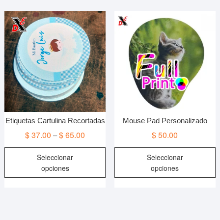
Etiquetas Cartulina Recortadas
Mouse Pad Personalizado
$
37.00
$
65.00
$
50.00
–
Este
E
Seleccionar
Seleccionar
producto
p
opciones
opciones
tiene
t
múltiples
m
variantes.
v
Las
L