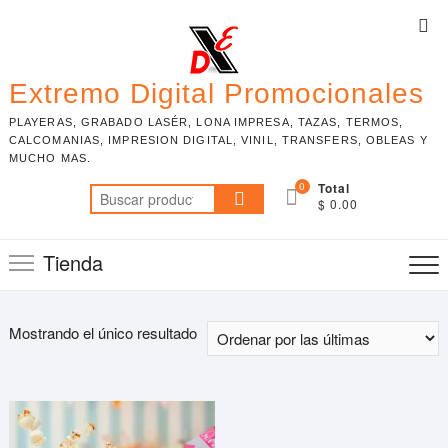
Skip
Top
to
Me
content
Extremo Digital Promocionales
PLAYERAS, GRABADO LASÉR, LONA IMPRESA, TAZAS, TERMOS,
CALCOMANIAS, IMPRESION DIGITAL, VINIL, TRANSFERS, OBLEAS Y
MUCHO MAS.
0
Total
Buscar
$ 0.00
por:
Tienda
Mostrando el único resultado