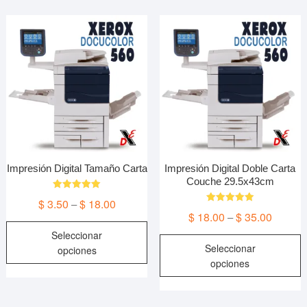
Impresión Digital Tamaño Carta
Impresión Digital Doble Carta
Couche 29.5x43cm
Valorado en
$
3.50
$
18.00
–
5.00
Valorado en
de 5
$
18.00
$
35.00
–
5.00
Este
de 5
Seleccionar
E
producto
Seleccionar
opciones
p
tiene
opciones
t
múltiples
m
variantes.
v