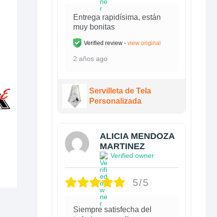
se
Entrega rapidísima, están
pueden
muy bonitas
elegir
Verified review -
view original
en
la
2 años ago
página
de
Servilleta de Tela
producto
Personalizada
ALICIA MENDOZA
MARTINEZ
Verified owner
5/5
Siempre satisfecha del