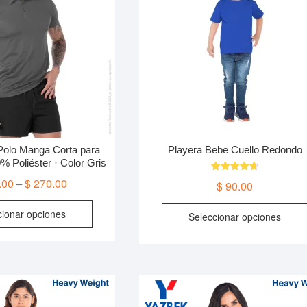
 Polo Manga Corta para
Playera Bebe Cuello Redondo
% Poliéster · Color Gris
Valorado
.00
$
270.00
–
$
90.00
en
4.67
Este
de 5
cionar opciones
Seleccionar opciones
producto
tiene
múltiples
variantes.
Las
opciones