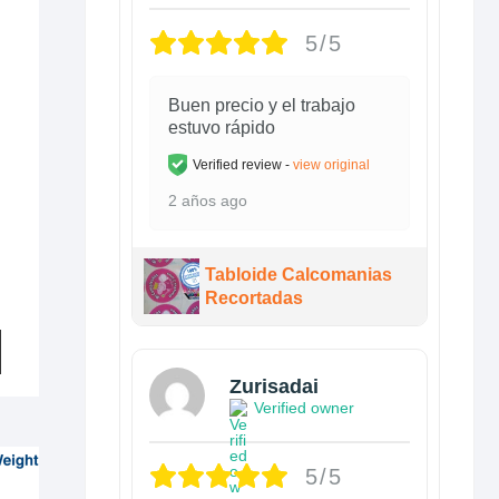
5/5
Buen precio y el trabajo
estuvo rápido
Verified review -
view original
2 años ago
Tabloide Calcomanias
Recortadas
Este
producto
Zurisadai
tiene
Verified owner
múltiples
variantes.
Las
5/5
opciones