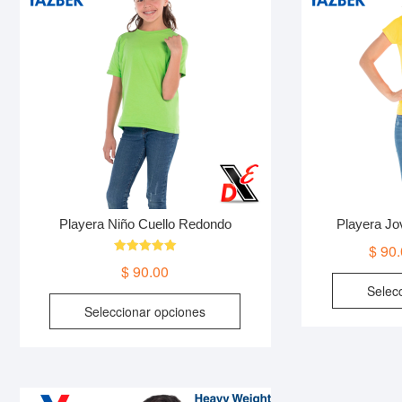
se
pueden
elegir
en
la
página
de
producto
Playera Niño Cuello Redondo
Playera Jo
$
90.
Valorado en
$
90.00
5.00
de 5
Selec
Este
Seleccionar opciones
producto
tiene
múltiples
variantes.