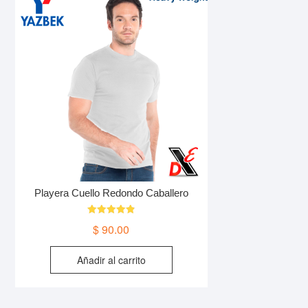
Las
opciones
se
pueden
elegir
en
la
página
de
producto
Playera Cuello Redondo Caballero
Valorado en
$
90.00
4.90
de 5
Añadir al carrito