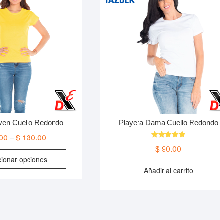
se
pueden
elegir
en
la
página
de
producto
ven Cuello Redondo
Playera Dama Cuello Redondo
00
$
130.00
–
Valorado en
$
90.00
4.91
Este
de 5
cionar opciones
producto
Añadir al carrito
tiene
múltiples
variantes.
Las