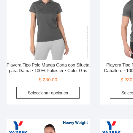
Playera Tipo Polo Manga Corta con Silueta
Playera Tipo
para Dama · 100% Poliéster · Color Gris
Caballero · 100
$
230.00
$
230
Este
Seleccionar opciones
Selec
producto
tiene
múltiples
variantes.
Las
opciones