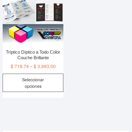
Tríptico Díptico a Todo Color
Couche Brillante
$
718.74
$
3,993.00
–
Este
Seleccionar
producto
opciones
tiene
múltiples
variantes.
Las
opciones
se
pueden