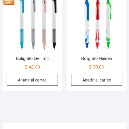
opciones
o
se
s
pueden
p
elegir
e
en
e
la
l
página
p
de
d
producto
p
Bolígrafo Gel Irott
Boligrafo Niesen
$
42.00
$
39.00
Añadir al carrito
Añadir al carrito