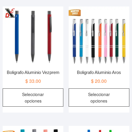
Boligrafo Aluminio Vezprem
Boligrafo Aluminio Aros
$
33.00
$
20.00
Este
E
Seleccionar
Seleccionar
producto
p
opciones
opciones
tiene
t
múltiples
m
variantes.
v
Las
L