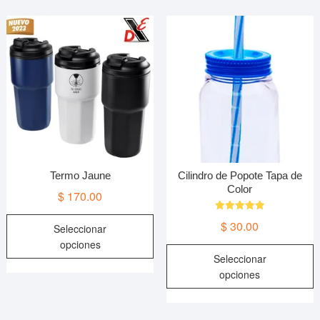
Termo Jaune
Cilindro de Popote Tapa de
Color
$
170.00
Este
Valorado en
$
30.00
Seleccionar
5.00
producto
de 5
opciones
E
tiene
Seleccionar
p
múltiples
opciones
t
variantes.
m
Las
v