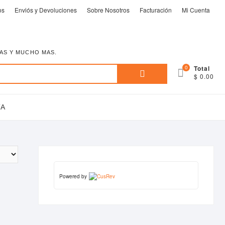
os
Enviós y Devoluciones
Sobre Nosotros
Facturación
Mi Cuenta
EAS Y MUCHO MAS.
Buscar
0
Total
$ 0.00
por:
TA
Powered by