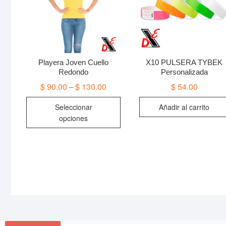
Playera Joven Cuello
X10 PULSERA TYBEK
Redondo
Personalizada
$
90.00
$
130.00
$
54.00
–
Este
Seleccionar
Añadir al carrito
producto
opciones
tiene
múltiples
variantes.
Las
opciones
se
pueden
elegir
en