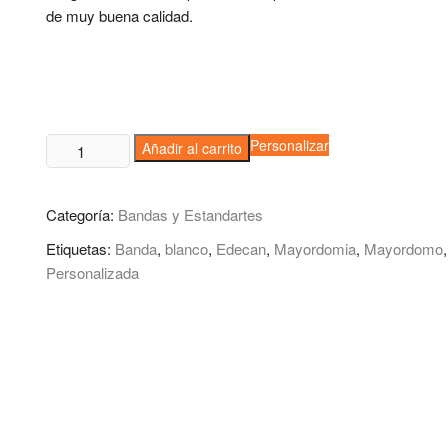
de muy buena calidad.
Banda
Personalizar
Añadir al carrito
Full
Print
Categoría:
Bandas y Estandartes
Edecanes
cantidad
Etiquetas:
Banda
,
blanco
,
Edecan
,
Mayordomia
,
Mayordomo
,
Personalizada