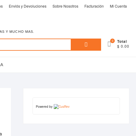
os
Enviós y Devoluciones
Sobre Nosotros
Facturación
Mi Cuenta
EAS Y MUCHO MAS.
Buscar
0
Total
$ 0.00
por:
TA
Powered by
a