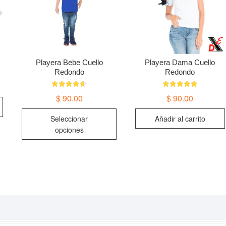
Playera Bebe Cuello
Playera Dama Cuello
Redondo
Redondo
Valorado
Valorado en
$
90.00
$
90.00
en
4.91
4.67
de 5
Este
de 5
Seleccionar
Añadir al carrito
producto
opciones
tiene
múltiples
variantes.
Las
opciones
se
pueden
elegir