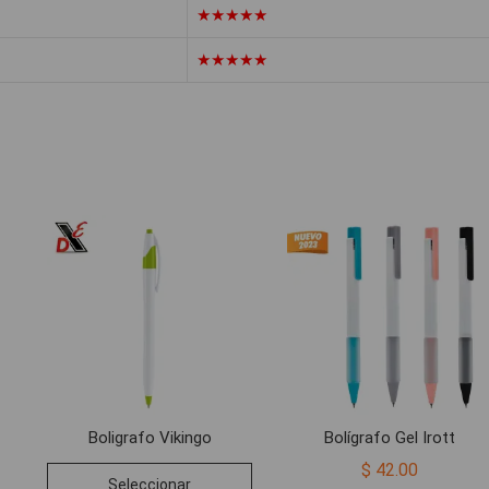
★★★★★
★★★★★
Boligrafo Vikingo
Bolígrafo Gel Irott
Este
$
42.00
Seleccionar