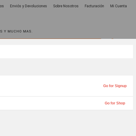
os
Enviós y Devoluciones
Sobre Nosotros
Facturación
Mi Cuenta
AS Y MUCHO MAS.
0
Buscar
Total
$ 0.00
por:
Go for Signup
Go for Shop
Powered by
o