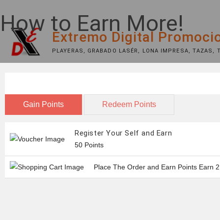
Skip
How to Earn More!
to
content
Extremo Digital Promoci
PLAYERAS, GRABADO LASÉR, LONA IMPRESA, TAZAS, 
Gain Points
Redeem Points
TIENDA
RECURSOS
ENVIÓS Y DEVOLUCIONES
Register Your Self and Earn
50 Points
Place The Order and Earn Points
Earn 2