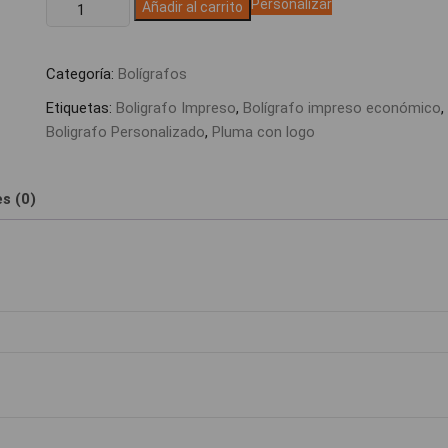
Bolígrafo
Personalizar
Añadir al carrito
Slim
Grabado
Categoría:
Bolígrafos
cantidad
Etiquetas:
Boligrafo Impreso
,
Bolígrafo impreso económico
,
Boligrafo Personalizado
,
Pluma con logo
s (0)