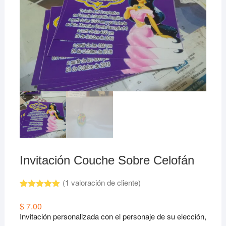
Invitación Couche Sobre Celofán
(
1
valoración de cliente)
Valorado
1
5.00
sobre
$
7.00
5 basado
Invitación personalizada con el personaje de su elección,
en
puntuación