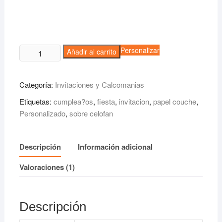
Invitación
Personalizar
Añadir al carrito
Couche
Sobre
Categoría:
Invitaciones y Calcomanias
Celofán
cantidad
Etiquetas:
cumplea?os
,
fiesta
,
invitacion
,
papel couche
,
Personalizado
,
sobre celofan
Descripción
Información adicional
Valoraciones (1)
Descripción