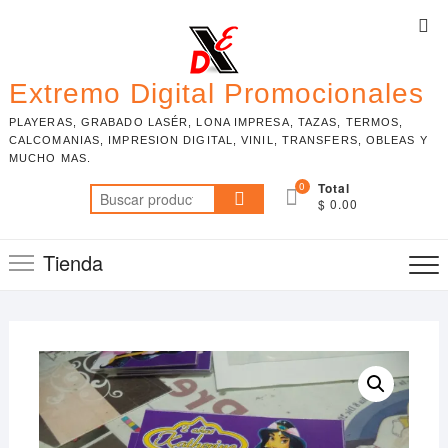
Skip
Top
to
Me
content
Extremo Digital Promocionales
PLAYERAS, GRABADO LASÉR, LONA IMPRESA, TAZAS, TERMOS,
CALCOMANIAS, IMPRESION DIGITAL, VINIL, TRANSFERS, OBLEAS Y
MUCHO MAS.
0
Total
Buscar
$ 0.00
por:
Tienda