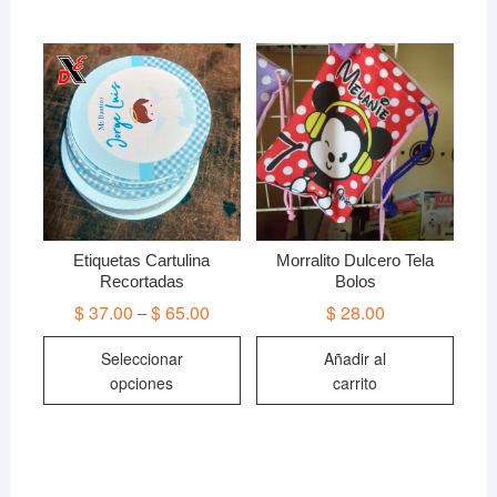
Etiquetas Cartulina
Morralito Dulcero Tela
Recortadas
Bolos
$
37.00
$
65.00
$
28.00
–
Este
Seleccionar
Añadir al
producto
opciones
carrito
tiene
múltiples
variantes.
Las