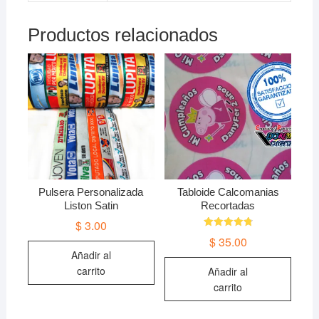
Productos relacionados
Pulsera Personalizada
Tabloide Calcomanias
Liston Satin
Recortadas
$
3.00
Valorado
$
35.00
en
4.85
Añadir al
de 5
carrito
Añadir al
carrito