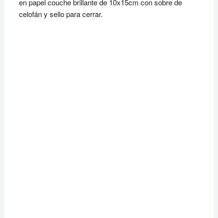
en papel couche brillante de 10x15cm con sobre de
de cliente
celofán y sello para cerrar.