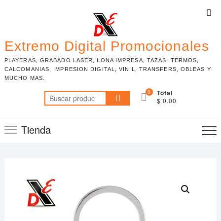
Skip
Top
to
Me
content
Extremo Digital Promocionales
PLAYERAS, GRABADO LASÉR, LONA IMPRESA, TAZAS, TERMOS,
CALCOMANIAS, IMPRESION DIGITAL, VINIL, TRANSFERS, OBLEAS Y
MUCHO MAS.
0
Total
Buscar
$ 0.00
por:
Tienda