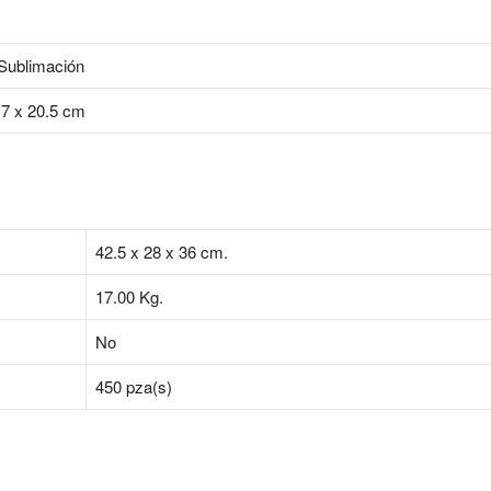
Sublimación
17 x 20.5 cm
42.5 x 28 x 36 cm.
17.00
Kg.
No
450 pza(s)