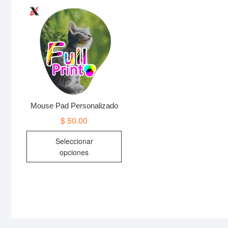
Mouse Pad Personalizado
$
50.00
Este
Seleccionar
producto
opciones
tiene
múltiples
variantes.
Las
opciones
se