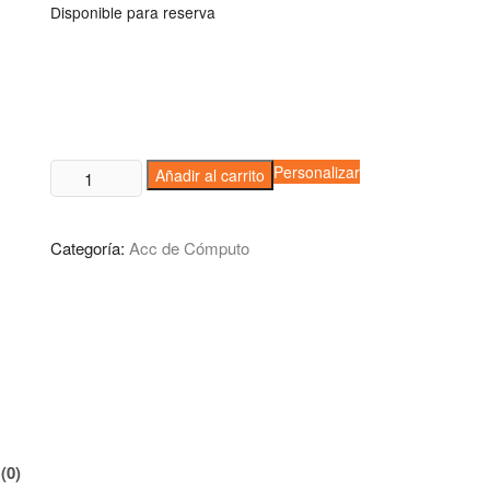
Disponible para reserva
Mouse
Personalizar
Añadir al carrito
Pad
Bean
Categoría:
Acc de Cómputo
Blanco
cantidad
(0)