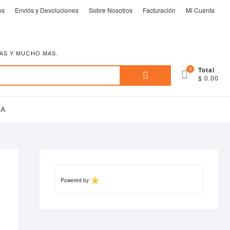
os
Enviós y Devoluciones
Sobre Nosotros
Facturación
Mi Cuenta
EAS Y MUCHO MAS.
Buscar
0
Total
$ 0.00
por:
TA
Powered by