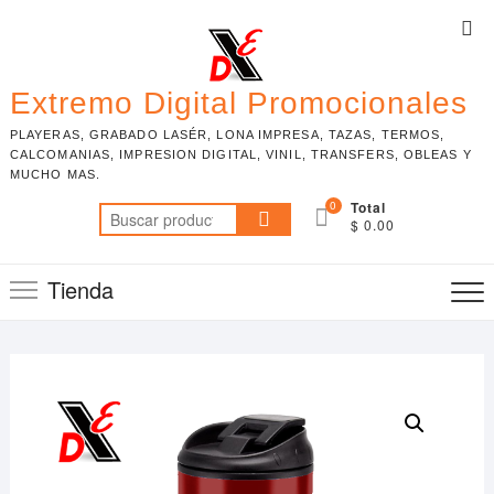
Skip
Top
to
Me
content
Extremo Digital Promocionales
PLAYERAS, GRABADO LASÉR, LONA IMPRESA, TAZAS, TERMOS,
CALCOMANIAS, IMPRESION DIGITAL, VINIL, TRANSFERS, OBLEAS Y
MUCHO MAS.
0
Total
Buscar
$ 0.00
por:
Tienda