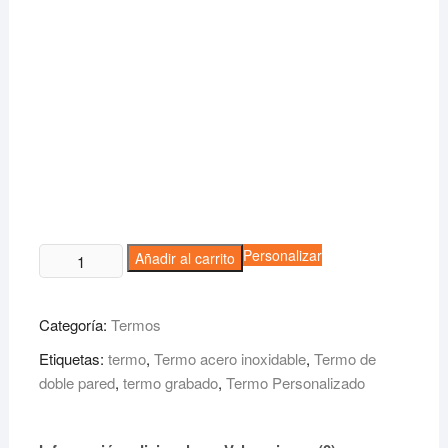
Termo
Personalizar
Añadir al carrito
Amiens
cantidad
Categoría:
Termos
Etiquetas:
termo
,
Termo acero inoxidable
,
Termo de
doble pared
,
termo grabado
,
Termo Personalizado