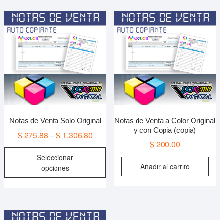
Notas de Venta Solo Original
Notas de Venta a Color Original
y con Copia (copia)
$
275.88
$
1,306.80
–
$
200.00
Este
Seleccionar
producto
Añadir al carrito
opciones
tiene
múltiples
variantes.
Las