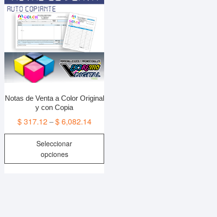
opciones
se
pueden
elegir
en
la
página
de
producto
Notas de Venta a Color Original
y con Copia
$
317.12
$
6,082.14
–
Este
Seleccionar
producto
opciones
tiene
múltiples
variantes.
Las
opciones