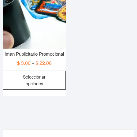
Iman Publicitario Promocional
$
3.00
$
22.00
–
Este
Seleccionar
producto
opciones
tiene
múltiples
variantes.
Las
opciones
se
pueden