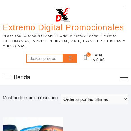
Skip
Top
to
Me
content
Extremo Digital Promocionales
PLAYERAS, GRABADO LASÉR, LONA IMPRESA, TAZAS, TERMOS,
CALCOMANIAS, IMPRESION DIGITAL, VINIL, TRANSFERS, OBLEAS Y
MUCHO MAS.
0
Total
Buscar
$ 0.00
por:
Tienda
Mostrando el único resultado