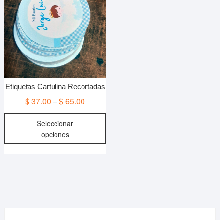
Etiquetas Cartulina Recortadas
$
37.00
$
65.00
–
Este
Seleccionar
producto
opciones
tiene
múltiples
variantes.
Las
opciones
se
pueden