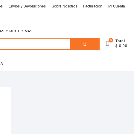
os
Enviós y Devoluciones
Sobre Nosotros
Facturación
Mi Cuenta
EAS Y MUCHO MAS.
Buscar
0
Total
$ 0.00
por:
TA