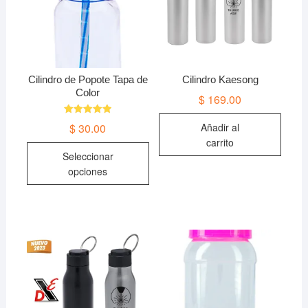
Cilindro de Popote Tapa de
Cilindro Kaesong
Color
$
169.00
Valorado en
$
30.00
Añadir al
5.00
de 5
carrito
Este
Seleccionar
producto
opciones
tiene
múltiples
variantes.
Las
opciones
se
pueden
elegir