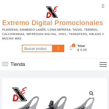
Skip
Top
to
Me
content
Extremo Digital Promocionales
PLAYERAS, GRABADO LASÉR, LONA IMPRESA, TAZAS, TERMOS,
CALCOMANIAS, IMPRESION DIGITAL, VINIL, TRANSFERS, OBLEAS Y
MUCHO MAS.
0
Total
Buscar
$ 0.00
por:
Tienda