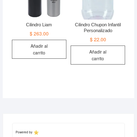
en
la
página
de
Cilindro Liam
Cilindro Chupon Infantil
producto
Personalizado
$
263.00
$
22.00
Añadir al
Añadir al
carrito
carrito
Powered by