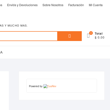
os
Enviós y Devoluciones
Sobre Nosotros
Facturación
Mi Cuenta
EAS Y MUCHO MAS.
Buscar
0
Total
$ 0.00
por:
TA
Powered by