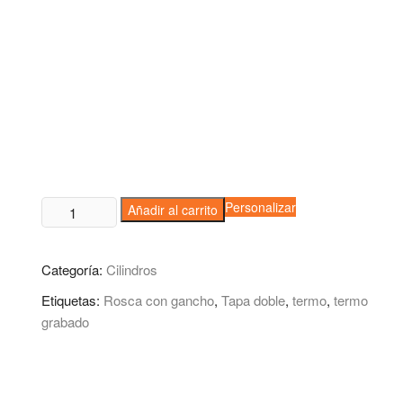
Cilindro
Personalizar
Añadir al carrito
Leman
cantidad
Categoría:
Cilindros
Etiquetas:
Rosca con gancho
,
Tapa doble
,
termo
,
termo
grabado