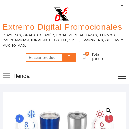
Skip
Top
to
Me
content
Extremo Digital Promocionales
PLAYERAS, GRABADO LASÉR, LONA IMPRESA, TAZAS, TERMOS,
CALCOMANIAS, IMPRESION DIGITAL, VINIL, TRANSFERS, OBLEAS Y
MUCHO MAS.
0
Total
Buscar
$ 0.00
por:
Tienda