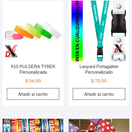
L
o
s
p
e
e
l
p
d
p
X10 PULSERA TYBEK
Lanyard Portagafete
Personalizada
Personalizado
$
54.00
$
70.00
Añadir al carrito
Añadir al carrito