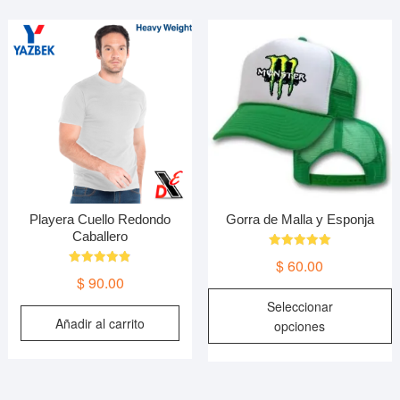
Playera Cuello Redondo
Gorra de Malla y Esponja
Caballero
Valorado en
$
60.00
5.00
Valorado en
de 5
$
90.00
4.90
E
de 5
Seleccionar
p
Añadir al carrito
opciones
t
m
v