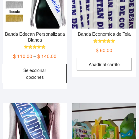
Banda Edecan Personalizada
Banda Economica de Tela
Blanca
Valorado en
$
60.00
5.00
Valorado en
de 5
$
110.00
$
140.00
–
5.00
de 5
Añadir al carrito
Este
Seleccionar
producto
opciones
tiene
múltiples
variantes.
Las
opciones
se
pueden
elegir