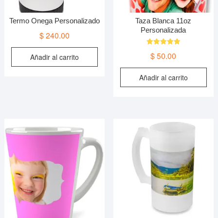
Termo Onega Personalizado
Taza Blanca 11oz
Personalizada
$
240.00
Valorado en
$
50.00
Añadir al carrito
5.00
de 5
Añadir al carrito