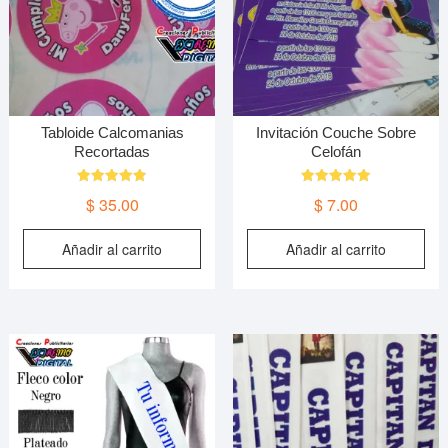
Tabloide Calcomanias
Invitación Couche Sobre
Recortadas
Celofán
Valorado
Valorado en
$
35.00
$
7.00
en
5.00
4.85
de 5
de 5
Añadir al carrito
Añadir al carrito