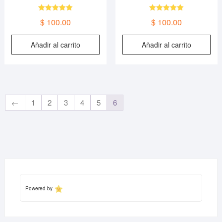
Valorado en
Valorado en
$
100.00
$
100.00
5.00
5.00
de 5
de 5
Añadir al carrito
Añadir al carrito
←
1
2
3
4
5
6
Powered by