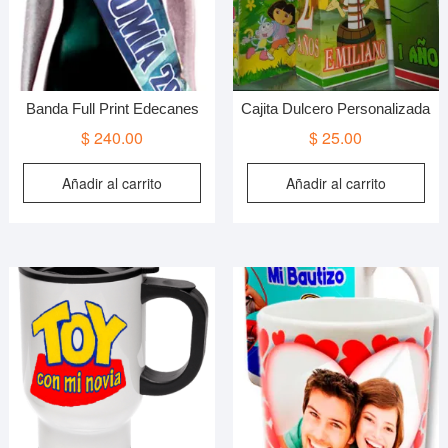
en
la
página
de
producto
Banda Full Print Edecanes
Cajita Dulcero Personalizada
$
240.00
$
25.00
Añadir al carrito
Añadir al carrito